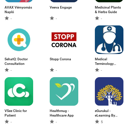
AVAX Vérnyomás
Veeva Engage
Medicinal Plants
Napló
& Herbs Guide
-
-
-
SehatQ: Doctor
Stopp Corona
Medical
Consultation
Terminology
Dictionary
-
-
-
VSee Clinic for
Healthmug -
eGurukul -
Patient
Healthcare App
eLearning By
DBMCI
-
-
5