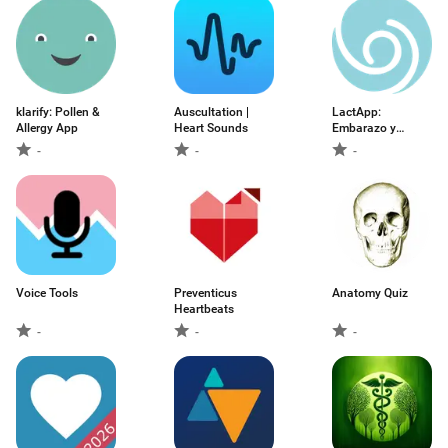
klarify: Pollen &
Auscultation |
LactApp:
Allergy App
Heart Sounds
Embarazo y
Lactancia
-
-
-
Voice Tools
Preventicus
Anatomy Quiz
Heartbeats
-
-
-