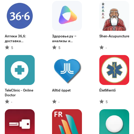
Аптеки 36,6:
Здоровье.ру –
Shen-Acupuncture
доставка
анализы и
лекарств
чекапы
5
5
-
TeleClinic - Online
Alltid öppet
ÉletMentő
Doctor
-
-
5