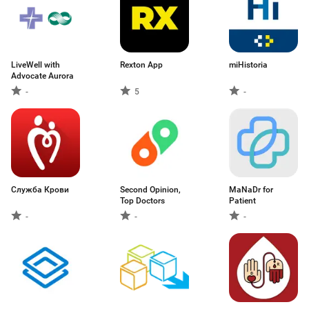
LiveWell with
Rexton App
miHistoria
Advocate Aurora
-
5
-
Служба Крови
Second Opinion,
MaNaDr for
Top Doctors
Patient
-
-
-