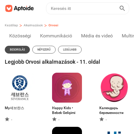
>
>
Kezdőlap
Alkalmazások
Orvosi
Közösségi
Kommunikáció
Média és videó
Multi
BESOROLÁS
NÉPSZERŰ
LEGÚJABB
Legjobb Orvosi alkalmazások - 11. oldal
My세브란스
Happy Kids •
Календарь
Bebek Gelişimi
беременности
-
-
-