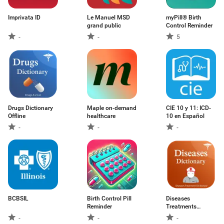
Imprivata ID
Le Manuel MSD
myPill® Birth
grand public
Control Reminder
-
-
5
Drugs Dictionary
Maple on-demand
CIE 10 y 11: ICD-
Offline
healthcare
10 en Español
-
-
-
BCBSIL
Birth Control Pill
Diseases
Reminder
Treatments
Dictionary
-
-
-