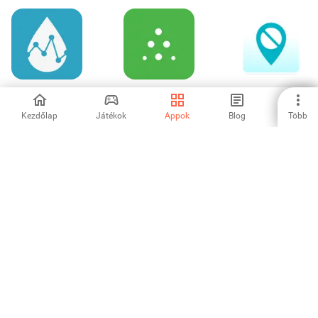
Diabetes:M -
Dexcom Follow
Aqui tem remedio
Blood Sugar Diary
Kezdőlap
Játékok
Appok
Blog
Több
4.71
5
-
Аптека Озерки —
enel-med
Vhi
поиск лекарств
-
-
-