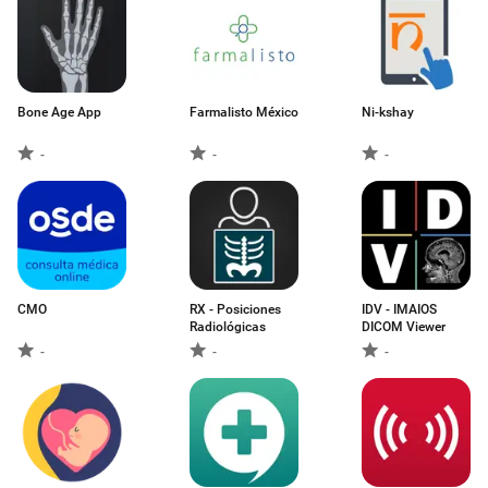
Bone Age App
Farmalisto México
Ni-kshay
-
-
-
CMO
RX - Posiciones
IDV - IMAIOS
Radiológicas
DICOM Viewer
-
-
-