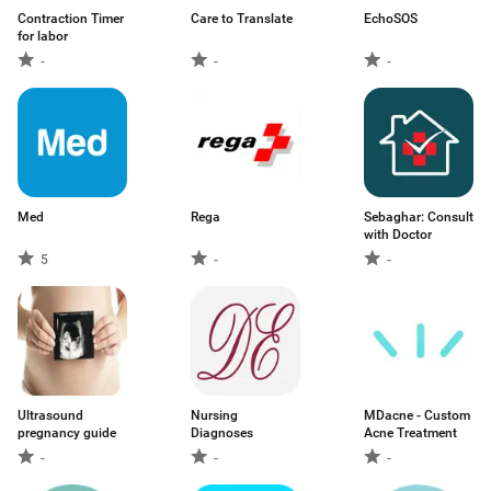
Contraction Timer
Care to Translate
EchoSOS
for labor
-
-
-
Med
Rega
Sebaghar: Consult
with Doctor
5
-
-
Ultrasound
Nursing
MDacne - Custom
pregnancy guide
Diagnoses
Acne Treatment
-
-
-