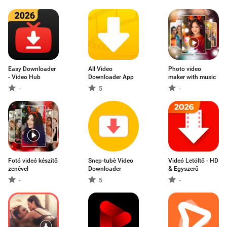
Easy Downloader
All Video
Photo video
- Video Hub
Downloader App
maker with music
-
5
-
Fotó videó készítő
Snep-tubè Video
Videó Letöltő - HD
zenével
Downloader
& Egyszerű
-
5
-