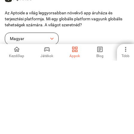
Az Aptoide a világ leggyorsabban növekvő app áruháza és
terjesztési platformja. Mi egy globális platform vagyunk globális
tehetségek számára. A világot szeretnéd?
Magyar
Kezdőlap
Játékok
Appok
Blog
Több
Aptoide alkalmazás-áruház
Aptoide S.A
Aptoide S.A termékek