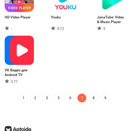
HD Video Player
Youku
JanaTube: Video
& Music Player
-
4.12
5
VK Видео для
Android TV
3.71
1
2
3
5
6
7
8
9