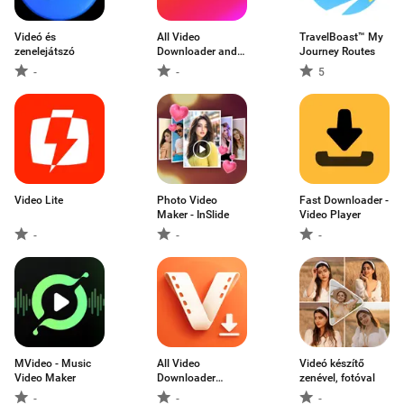
Videó és
All Video
TravelBoast™ My
zenelejátszó
Downloader and
Journey Routes
Saver
-
-
5
Video Lite
Photo Video
Fast Downloader -
Maker - InSlide
Video Player
-
-
-
MVideo - Music
All Video
Videó készítő
Video Maker
Downloader
zenével, fotóval
Master
-
-
-