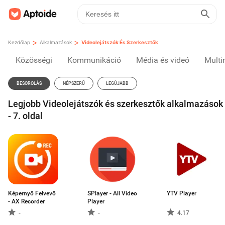
>
>
Kezdőlap
Alkalmazások
Videolejátszók És Szerkesztők
Közösségi
Kommunikáció
Média és videó
Multi
BESOROLÁS
NÉPSZERŰ
LEGÚJABB
Legjobb Videolejátszók és szerkesztők alkalmazások
- 7. oldal
Képernyő Felvevő
SPlayer - All Video
YTV Player
- AX Recorder
Player
-
-
4.17