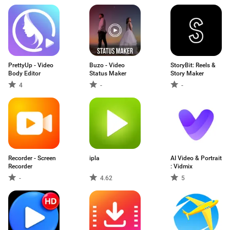
PrettyUp - Video
Buzo - Video
StoryBit: Reels &
Body Editor
Status Maker
Story Maker
4
-
-
Recorder - Screen
ipla
AI Video & Portrait
Recorder
: Vidmix
-
4.62
5