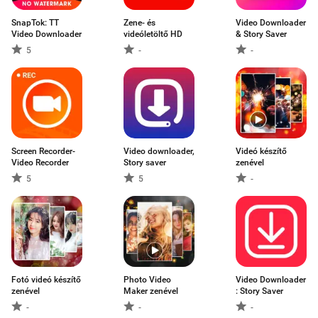
SnapTok: TT
Zene- és
Video Downloader
Video Downloader
videóletöltő HD
& Story Saver
5
-
-
Screen Recorder-
Video downloader,
Videó készítő
Video Recorder
Story saver
zenével
5
5
-
Fotó videó készítő
Photo Video
Video Downloader
zenével
Maker zenével
: Story Saver
-
-
-