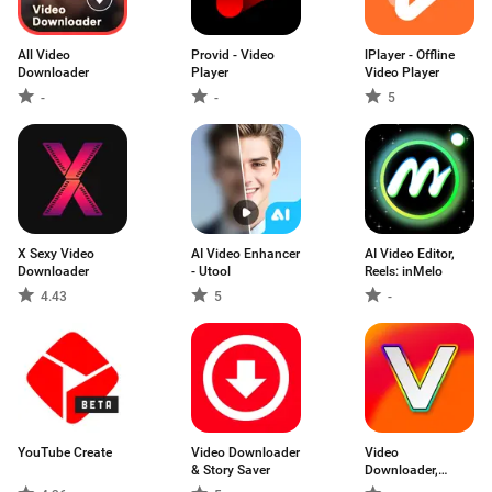
All Video
Provid - Video
lPlayer - Offline
Downloader
Player
Video Player
-
-
5
X Sexy Video
AI Video Enhancer
AI Video Editor,
Downloader
- Utool
Reels: inMelo
4.43
5
-
YouTube Create
Video Downloader
Video
& Story Saver
Downloader,
Download Vid