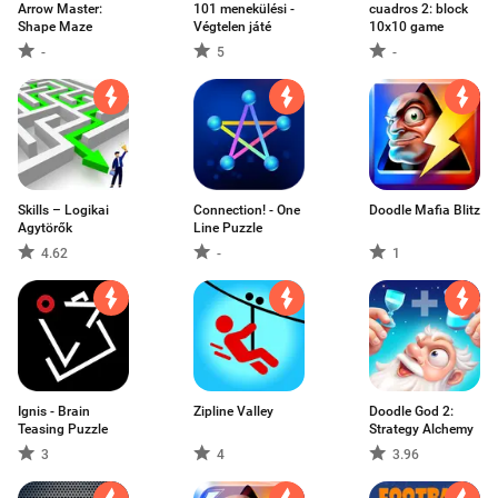
Arrow Master:
101 menekülési -
cuadros 2: block
Shape Maze
Végtelen játé
10x10 game
-
5
-
Skills – Logikai
Connection! - One
Doodle Mafia Blitz
Agytörők
Line Puzzle
4.62
-
1
Ignis - Brain
Zipline Valley
Doodle God 2:
Teasing Puzzle
Strategy Alchemy
3
4
3.96