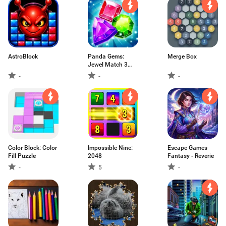
AstroBlock
Panda Gems:
Merge Box
Jewel Match 3
Game
-
-
-
Color Block: Color
Impossible Nine:
Escape Games
Fill Puzzle
2048
Fantasy - Reverie
-
5
-