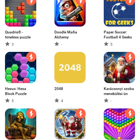
Quadris® -
Doodle Mafia
Paper Soccer:
timeless puzzle
Alchemy
Football 4 Geeks
3
-
5
Hexus: Hexa
2048
Karácsonyi szoba
Block Puzzle
menekülési ün
5
4
-