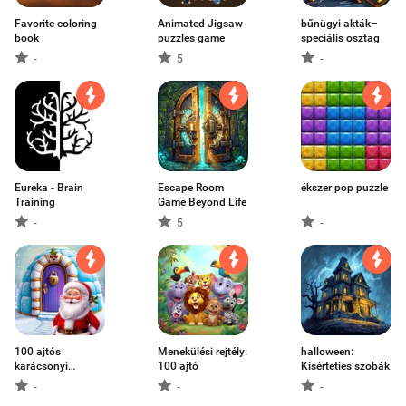
Favorite coloring
Animated Jigsaw
bűnügyi akták–
book
puzzles game
speciális osztag
-
5
-
Eureka - Brain
Escape Room
ékszer pop puzzle
Training
Game Beyond Life
-
5
-
100 ajtós
Menekülési rejtély:
halloween:
karácsonyi
100 ajtó
Kísérteties szobák
szórakoz
-
-
-