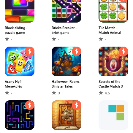
Block sliding -
Bricks Breaker -
Tile Match -
puzzle game
brick game
Match Animal
-
-
-
Arany Nyíl
Halloween Room:
Secrets of the
Menekülés
Sinister Tales
Castle Match 3
-
3
4.5