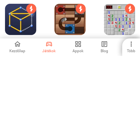
One Connect
mozgó labda
Aknakereső király
puzzle
kirakós játék
Kezdőlap
Játékok
Appok
Blog
Több
-
4.33
4
Define - Find
Memorize Pi
szoba menekülési
Difference Game
Digits - 3.14π
játékok
5
-
4