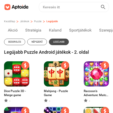
>
>
>
Kezdőlap
Játékok
Puzzle
Legújabb
Akció
Stratégia
Kaland
Sportjátékok
Szerepj
BESOROLÁS
NÉPSZERŰ
LEGÚJABB
Legújabb Puzzle Android játékok - 2. oldal
Dice Puzzle 3D -
Mahjong - Puzzle
Raccoon's
Merge game
Game
Adventure: Match
3
-
-
-