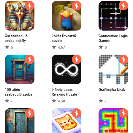
Ősi szabaduló
Lökés Útvesztő
Connection: Logic
szoba: rejtély
puzzle
Games
5
4.67
5
100 ajtós -
Infinity Loop:
Grafilogika király
szabaduló szoba
Relaxing Puzzle
-
4.58
-