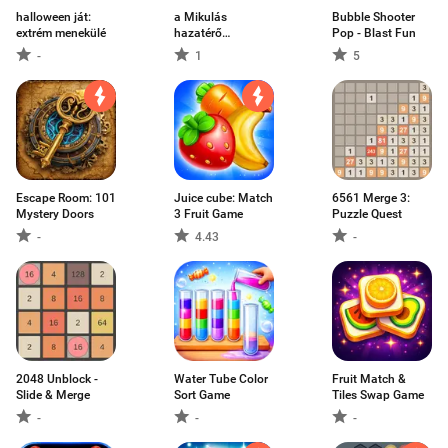
halloween ját:
a Mikulás
Bubble Shooter
extrém menekülé
hazatérő
Pop - Blast Fun
menekülése
-
1
5
Escape Room: 101
Juice cube: Match
6561 Merge 3:
Mystery Doors
3 Fruit Game
Puzzle Quest
-
4.43
-
2048 Unblock -
Water Tube Color
Fruit Match &
Slide & Merge
Sort Game
Tiles Swap Game
-
-
-