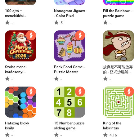
100 ajtó –
Nonogram Jigsaw
Fill the Rainbow -
menekülési
- Color Pixel
puzzle game
kihívás
-
5
-
Szoba mene
Pack Food Game -
放弃是不可能放弃
karácsonyi
Puzzle Master
的 - 囧式沙雕解谜
küldetés
游戏
-
-
-
Hatszög blokk
15 Number puzzle
King of the
király
sliding game
labirintus
-
-
4.16