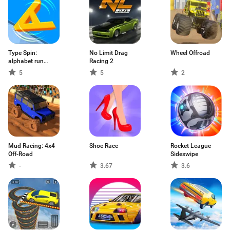
Type Spin:
No Limit Drag
Wheel Offroad
alphabet run
Racing 2
game
5
5
2
Mud Racing: 4х4
Shoe Race
Rocket League
Off-Road
Sideswipe
-
3.67
3.6