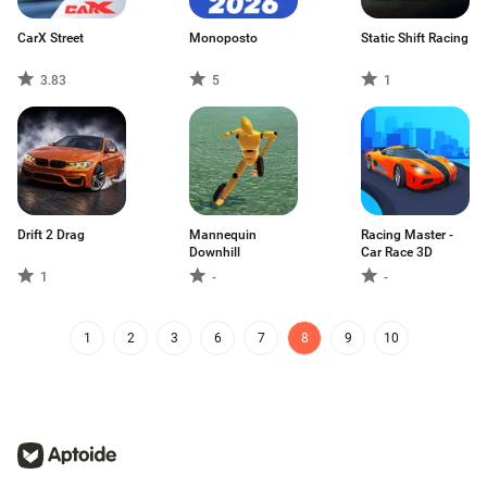
CarX Street
Monoposto
Static Shift Racing
3.83
5
1
Drift 2 Drag
Mannequin
Racing Master -
Downhill
Car Race 3D
1
-
-
1
2
3
6
7
8
9
10