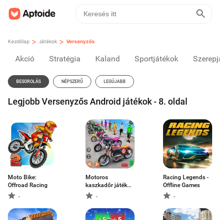
>
>
Kezdőlap
Játékok
Versenyzős
Akció
Stratégia
Kaland
Sportjátékok
Szerepj
BESOROLÁS
NÉPSZERŰ
LEGÚJABB
Legjobb Versenyzős Android játékok - 8. oldal
Moto Bike:
Motoros
Racing Legends -
Offroad Racing
kaszkadőr játék
Offline Games
3D
-
-
-