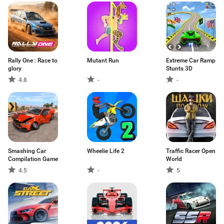
Rally One : Race to
Mutant Run
Extreme Car Ramp
glory
Stunts 3D
4.8
-
-
Smashing Car
Wheelie Life 2
Traffic Racer Open
Compilation Game
World
4.5
-
5