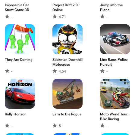
Impossible Car
Project Drift 2.0 :
Jump into the
Stunt Game 3D
Online
Plane
-
4.71
-
They Are Coming
Stickman Downhill
Line Race: Police
Motocross
Pursuit
-
4.54
-
Rally Horizon
Earn to Die Rogue
Moto World Tour:
Bike Racing
-
5
-