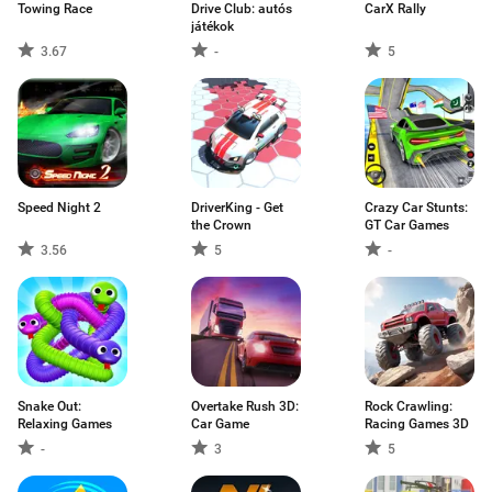
Towing Race
Drive Club: autós
CarX Rally
játékok
3.67
-
5
Speed Night 2
DriverKing - Get
Crazy Car Stunts:
the Crown
GT Car Games
3.56
5
-
Snake Out:
Overtake Rush 3D:
Rock Crawling:
Relaxing Games
Car Game
Racing Games 3D
-
3
5