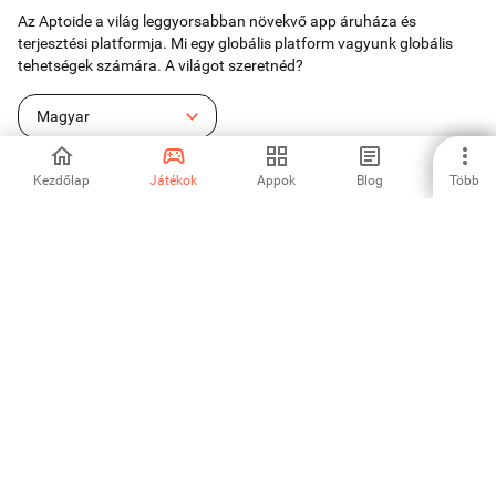
Az Aptoide a világ leggyorsabban növekvő app áruháza és
terjesztési platformja. Mi egy globális platform vagyunk globális
tehetségek számára. A világot szeretnéd?
Magyar
Kezdőlap
Játékok
Appok
Blog
Több
Aptoide alkalmazás-áruház
Aptoide S.A
Aptoide S.A termékek