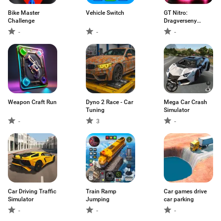
Bike Master
Vehicle Switch
GT Nitro:
Challenge
Dragverseny
Autók
-
-
-
Weapon Craft Run
Dyno 2 Race - Car
Mega Car Crash
Tuning
Simulator
-
3
-
Car Driving Traffic
Train Ramp
Car games drive
Simulator
Jumping
car parking
-
-
-