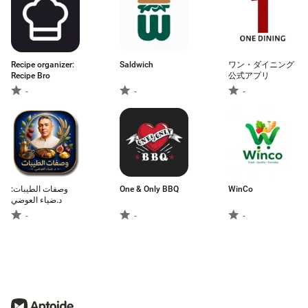
Recipe organizer:
Saldwich
ワン・ダイニング
Recipe Bro
公式アプリ
-
-
-
وصفات الطيبات:
One & Only BBQ
WinCo
د.ضياء العوضي
-
-
-