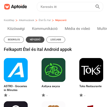
>
>
>
Kezdőlap
Alkalmazások
Étel És Ital
Népszerű
Közösségi
Kommunikáció
Média és videó
Multi
BESOROLÁS
NÉPSZERŰ
LEGÚJABB
Felkapott Étel és ital Android appok
ASTRO - Groceries
Азбука вкуса
Toks Restaurante
in Minutes
-
-
-