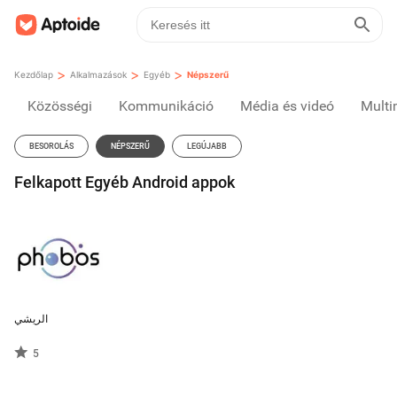
>
>
>
Kezdőlap
Alkalmazások
Egyéb
Népszerű
Közösségi
Kommunikáció
Média és videó
Multi
BESOROLÁS
NÉPSZERŰ
LEGÚJABB
Felkapott Egyéb Android appok
الريشي
5