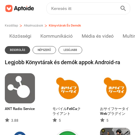
>
>
Kezdőlap
Alkalmazások
Könyvtárak És Demók
Közösségi
Kommunikáció
Média és videó
Multi
BESOROLÁS
NÉPSZERŰ
LEGÚJABB
Legjobb Könyvtárak és demók appok Android-ra
ANT Radio Service
モバイルFeliCaク
おサイフケータイ
ライアント
Webプラグイン
3.88
5
5