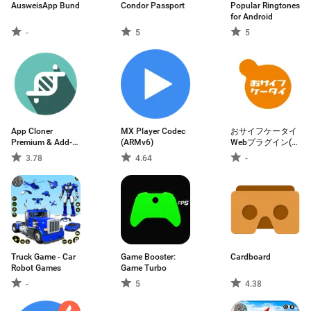
AusweisApp Bund
Condor Passport
Popular Ringtones
for Android
-
5
5
App Cloner
MX Player Codec
おサイフケータイ
Premium & Add-
(ARMv6)
Webプラグイン(連
ons
携用)
3.78
4.64
-
Truck Game - Car
Game Booster:
Cardboard
Robot Games
Game Turbo
-
5
4.38