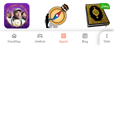
رنات اسلامية 2026
Digitális giroszkóp
Al Quran : Holy
أناشيد دينية
iránytű
Quran Offline
Kezdőlap
Játékok
Appok
Blog
Több
-
-
-
Mod Jalan Rusak
Bussid Lumpur
-
1
2
3
4
5
6
7
8