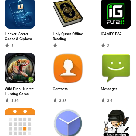
Hacker: Secret
Holy Quran Offline
IGAMES PS2
Codes & Ciphers
Reading
5
-
2
Wild Dino Hunter:
Contacts
Messages
Hunting Game
4.86
3.88
3.6