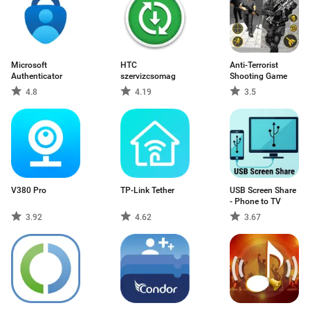
Microsoft
HTC
Anti-Terrorist
Authenticator
szervizcsomag
Shooting Game
4.8
4.19
3.5
V380 Pro
TP-Link Tether
USB Screen Share
- Phone to TV
3.92
4.62
3.67