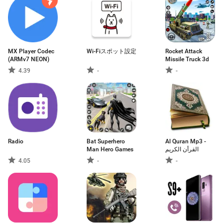
MX Player Codec
Wi-Fiスポット設定
Rocket Attack
(ARMv7 NEON)
Missile Truck 3d
4.39
-
-
Radio
Bat Superhero
Al Quran Mp3 -
Man Hero Games
القرأن الكريم
4.05
-
-