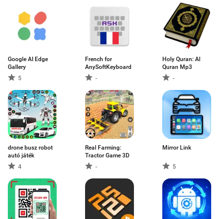
Google AI Edge
French for
Holy Quran: Al
Gallery
AnySoftKeyboard
Quran Mp3
5
-
-
drone busz robot
Real Farming:
Mirror Link
autó játék
Tractor Game 3D
4
-
5