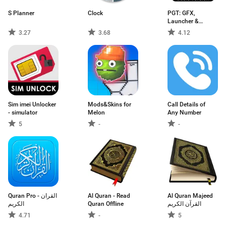
S Planner
Clock
PGT: GFX,
Launcher &
Optimizer
3.27
3.68
4.12
Sim imei Unlocker
Mods&Skins for
Call Details of
- simulator
Melon
Any Number
5
-
-
Quran Pro - القران
Al Quran - Read
Al Quran Majeed
الكريم
Quran Offline
القرآن الكريم
4.71
-
5