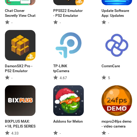
Chat Cloner
PPSS22 Emulator
Update Software
Secretly View Chat
- PS2 Emulator
App: Updates
-
-
-
DamonSX2 Pro -
TP-LINK
CommCare
PS2 Emulator
tpCamera
-
4.67
5
BIXPLUS MAX:
Addons for Melon
mcpro24fps demo
+18, PELIS SERIES
- video camera
4.33
-
-