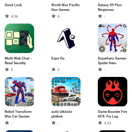
Good Lock
World War Pacific
Galaxy S9 Plus
Gun Games
Ringtones
4.56
4
-
Multi Web Chat -
Expo Go
Superhero Games-
Read Secretly
Spider Hero
5
5
-
Robot Transform
autó ütközős
Game Booster Fire
War Car Games
játékok
GFX- Fix Lag
-
-
4.33