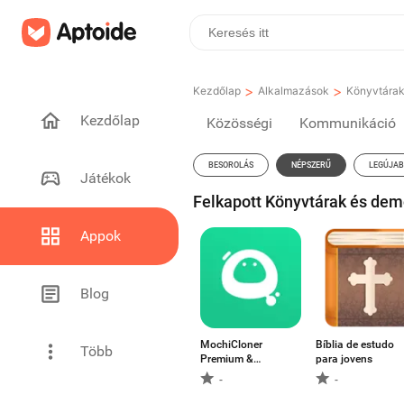
>
>
Kezdőlap
Alkalmazások
Könyvtára
Kezdőlap
Közösségi
Kommunikáció
BESOROLÁS
NÉPSZERŰ
LEGÚJA
Játékok
Felkapott Könyvtárak és dem
Appok
Blog
MochiCloner
Bíblia de estudo
Több
Premium &
para jovens
Add‑ons
-
-