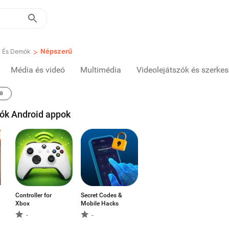
>
Népszerű
k És Demók
Média és videó
Multimédia
Videolejátszók és szerke
BB
ók Android appok
Controller for
Secret Codes &
Xbox
Mobile Hacks
-
-