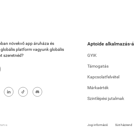
abban növekvő app áruháza és
Aptoide alkalmazás-
y globális platform vagyunk globális
ot szeretnéd?
GYIK
Támogatás
Kapcsolatfelvétel
Márkaérték
Szintlépési jutalmak
artva
Jogi információ
Süti házirend